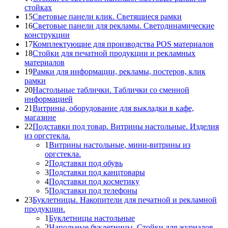
стойках
15
Световые панели клик. Светящиеся рамки
16
Световые панели для рекламы. Светодинамические
конструкции
17
Комплектующие для производства POS материалов
18
Стойки для печатной продукции и рекламных
материалов
19
Рамки для информации, рекламы, постеров, клик
рамки
20
Настольные таблички. Таблички со сменной
информацией
21
Витрины, оборудование для выкладки в кафе,
магазине
22
Подставки под товар. Витрины настольные. Изделия
из оргстекла.
1
Витрины настольные, мини-витрины из
оргстекла.
2
Подставки под обувь
3
Подставки под канцтовары
4
Подставки под косметику
5
Подставки под телефоны
23
Буклетницы. Накопители для печатной и рекламной
продукции.
1
Буклетницы настольные
2
Напольные буклетницы. Стойки для журналов