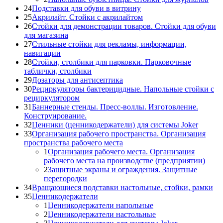
24
Подставки для обуви в витрину
25
Акрилайт. Стойки с акрилайтом
26
Стойки для демонстрации товаров. Стойки для обуви
для магазина
27
Стильные стойки для рекламы, информации,
навигации
28
Стойки, столбики для парковки. Парковочные
таблички, столбики
29
Дозаторы для антисептика
30
Рециркуляторы бактерицидные. Напольные стойки с
рециркулятором
31
Баннерные стенды. Пресс-воллы. Изготовление.
Конструирование.
32
Ценники (ценникодержатели) для системы Joker
33
Организация рабочего пространства. Организация
пространства рабочего места
1
Организация рабочего места. Организация
рабочего места на производстве (предприятии)
2
Защитные экраны и ограждения. Защитные
перегородки
34
Вращающиеся подставки настольные, стойки, рамки
35
Ценникодержатели
1
Ценникодержатели напольные
2
Ценникодержатели настольные