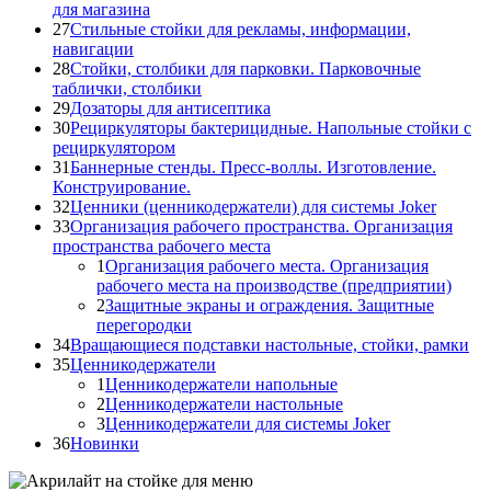
для магазина
27
Стильные стойки для рекламы, информации,
навигации
28
Стойки, столбики для парковки. Парковочные
таблички, столбики
29
Дозаторы для антисептика
30
Рециркуляторы бактерицидные. Напольные стойки с
рециркулятором
31
Баннерные стенды. Пресс-воллы. Изготовление.
Конструирование.
32
Ценники (ценникодержатели) для системы Joker
33
Организация рабочего пространства. Организация
пространства рабочего места
1
Организация рабочего места. Организация
рабочего места на производстве (предприятии)
2
Защитные экраны и ограждения. Защитные
перегородки
34
Вращающиеся подставки настольные, стойки, рамки
35
Ценникодержатели
1
Ценникодержатели напольные
2
Ценникодержатели настольные
3
Ценникодержатели для системы Joker
36
Новинки