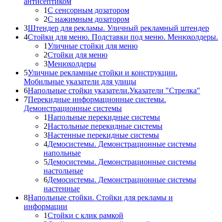
антисептиком
1
С сенсорным дозатором
2
С нажимным дозатором
3
Штендер для рекламы. Уличный рекламный штендер
4
Стойки для меню. Подставки под меню. Менюхолдеры.
1
Уличные стойки для меню
2
Стойки для меню
3
Менюхолдеры
5
Уличные рекламные стойки и конструкции.
Мобильные указатели для улицы
6
Напольные стойки указатели.Указатели "Стрелка"
7
Перекидные информационные системы.
Демонстрационные системы
1
Напольные перекидные системы
2
Настольные перекидные системы
3
Настенные перекидные системы
4
Демосистемы. Демонстрационные системы
напольные
5
Демосистемы. Демонстрационные системы
настольные
6
Демосистемы. Демонстрационные системы
настенные
8
Напольные стойки. Стойки для рекламы и
информации
1
Стойки с клик рамкой