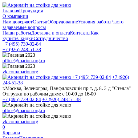
Главная
Продукция
О компании
Нам доверяют
Статьи
Оборудование
Условия работы
Часто
задаваемые вопросы
Наши работы
Доставка и оплата
Контакты
Как
купить
Скидки
Сотрудничество
+7 (495)
739-02-84
+7 (926)
248-51-38
office@marion-org.ru
vk.com/marionorg
+7 (495)
739-02-84
+7 (926)
248-51-38
г.Москва, Зеленоград, Панфиловский пр-т, д. 8. З-д "Стелла"
Отгрузки по рабочим дням:
с 10-00 до 16-00
+7 (495)
739-02-84
+7 (926)
248-51-38
office@marion-org.ru
vk.com/marionorg
0
Корзина