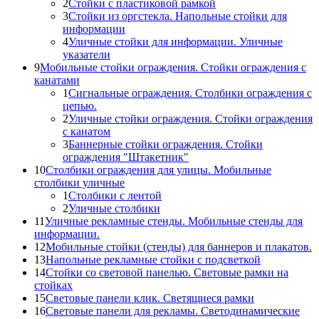
2
Стойки с пластиковой рамкой
3
Стойки из оргстекла. Напольные стойки для
информации
4
Уличные стойки для информации. Уличные
указатели
9
Мобильные стойки ограждения. Стойки ограждения с
канатами
1
Сигнальные ограждения. Столбики ограждения с
цепью.
2
Уличные стойки ограждения. Стойки ограждения
с канатом
3
Баннерные стойки ограждения. Стойки
ограждения "Штакетник"
10
Столбики ограждения для улицы. Мобильные
столбики уличные
1
Столбики с лентой
2
Уличные столбики
11
Уличные рекламные стенды. Мобильные стенды для
информации.
12
Мобильные стойки (стенды) для баннеров и плакатов.
13
Напольные рекламные стойки с подсветкой
14
Стойки со световой панелью. Световые рамки на
стойках
15
Световые панели клик. Светящиеся рамки
16
Световые панели для рекламы. Светодинамические