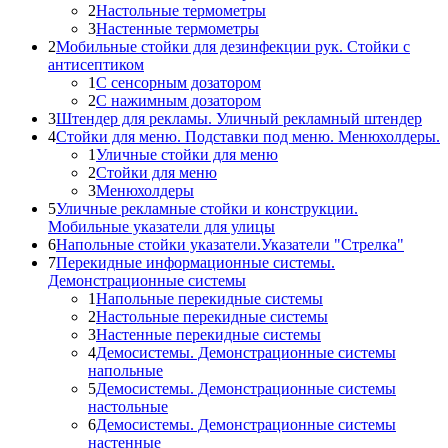
2
Настольные термометры
3
Настенные термометры
2
Мобильные стойки для дезинфекции рук. Стойки с
антисептиком
1
С сенсорным дозатором
2
С нажимным дозатором
3
Штендер для рекламы. Уличный рекламный штендер
4
Стойки для меню. Подставки под меню. Менюхолдеры.
1
Уличные стойки для меню
2
Стойки для меню
3
Менюхолдеры
5
Уличные рекламные стойки и конструкции.
Мобильные указатели для улицы
6
Напольные стойки указатели.Указатели "Стрелка"
7
Перекидные информационные системы.
Демонстрационные системы
1
Напольные перекидные системы
2
Настольные перекидные системы
3
Настенные перекидные системы
4
Демосистемы. Демонстрационные системы
напольные
5
Демосистемы. Демонстрационные системы
настольные
6
Демосистемы. Демонстрационные системы
настенные