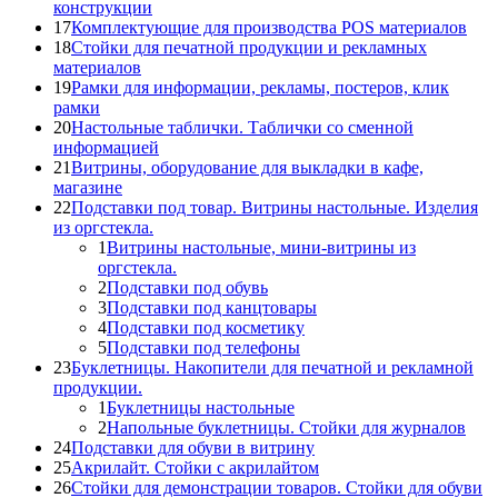
конструкции
17
Комплектующие для производства POS материалов
18
Стойки для печатной продукции и рекламных
материалов
19
Рамки для информации, рекламы, постеров, клик
рамки
20
Настольные таблички. Таблички со сменной
информацией
21
Витрины, оборудование для выкладки в кафе,
магазине
22
Подставки под товар. Витрины настольные. Изделия
из оргстекла.
1
Витрины настольные, мини-витрины из
оргстекла.
2
Подставки под обувь
3
Подставки под канцтовары
4
Подставки под косметику
5
Подставки под телефоны
23
Буклетницы. Накопители для печатной и рекламной
продукции.
1
Буклетницы настольные
2
Напольные буклетницы. Стойки для журналов
24
Подставки для обуви в витрину
25
Акрилайт. Стойки с акрилайтом
26
Стойки для демонстрации товаров. Стойки для обуви