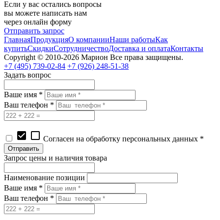
Если у вас остались вопросы
вы можете написать нам
через онлайн форму
Отправить запрос
Главная
Продукция
О компании
Наши работы
Как
купить
Скидки
Сотрудничество
Доставка и оплата
Контакты
Copyright © 2010-2026 Марион Все права защищены.
+7 (495)
739-02-84
+7 (926)
248-51-38
Задать вопрос
Ваше имя *
Ваш телефон *
check_box
check_box_outline_blank
Согласен на обработку персональных данных *
Запрос цены и наличия товара
Наименование позиции
Ваше имя *
Ваш телефон *